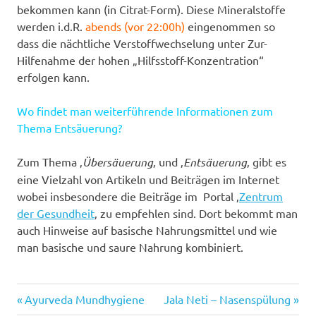
bekommen kann (in Citrat-Form). Diese Mineralstoffe
werden i.d.R.
abends (vor 22:00h)
eingenommen so
dass die nächtliche Verstoffwechselung unter Zur-
Hilfenahme der hohen „Hilfsstoff-Konzentration“
erfolgen kann.
Wo findet man weiterführende Informationen zum
Thema Entsäuerung?
Zum Thema ‚
Übersäuerung
‚ und ‚
Entsäuerung
‚ gibt es
eine Vielzahl von Artikeln und Beiträgen im Internet
wobei insbesondere die Beiträge im Portal ‚
Zentrum
der Gesundheit
‚ zu empfehlen sind. Dort bekommt man
auch Hinweise auf basische Nahrungsmittel und wie
man basische und saure Nahrung kombiniert.
Vorheriger
Nächster
Beitragsnavigation
Ayurveda Mundhygiene
Jala Neti – Nasenspülung
Beitrag:
Beitrag: