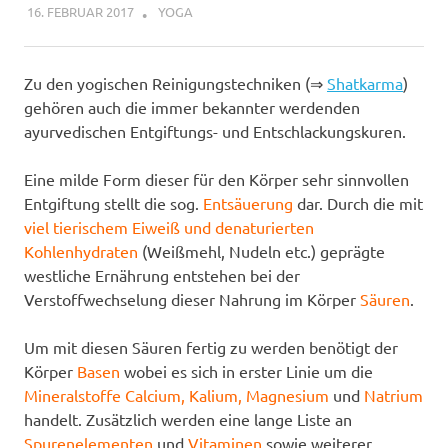
16. FEBRUAR 2017
YOGIBAER
YOGA
Zu den yogischen Reinigungstechniken (⇒
Shatkarma
)
gehören auch die immer bekannter werdenden
ayurvedischen Entgiftungs- und Entschlackungskuren.
Eine milde Form dieser für den Körper sehr sinnvollen
Entgiftung stellt die sog.
Entsäuerung
dar. Durch die mit
viel tierischem Eiweiß und denaturierten
Kohlenhydraten
(Weißmehl, Nudeln etc.) geprägte
westliche Ernährung entstehen bei der
Verstoffwechselung dieser Nahrung im Körper
Säuren
.
Um mit diesen Säuren fertig zu werden benötigt der
Körper
Basen
wobei es sich in erster Linie um die
Mineralstoffe Calcium, Kalium, Magnesium
und
Natrium
handelt. Zusätzlich werden eine lange Liste an
Spurenelementen
und
Vitaminen
sowie weiterer