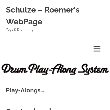
Schulze – Roemer's
WebPage
Yoga & Drumming
MENÜ
Zum
Inhalt
springen
Play-Alongs…