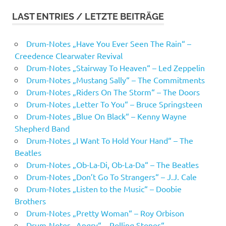
LAST ENTRIES / LETZTE BEITRÄGE
Drum-Notes „Have You Ever Seen The Rain“ –
Creedence Clearwater Revival
Drum-Notes „Stairway To Heaven“ – Led Zeppelin
Drum-Notes „Mustang Sally“ – The Commitments
Drum-Notes „Riders On The Storm“ – The Doors
Drum-Notes „Letter To You“ – Bruce Springsteen
Drum-Notes „Blue On Black“ – Kenny Wayne
Shepherd Band
Drum-Notes „I Want To Hold Your Hand“ – The
Beatles
Drum-Notes „Ob-La-Di, Ob-La-Da“ – The Beatles
Drum-Notes „Don’t Go To Strangers“ – J.J. Cale
Drum-Notes „Listen to the Music“ – Doobie
Brothers
Drum-Notes „Pretty Woman“ – Roy Orbison
Drum-Notes „Angry“ – Rolling Stones“