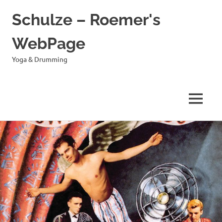
Schulze – Roemer's
WebPage
Yoga & Drumming
MENÜ
Zum
Inhalt
springen