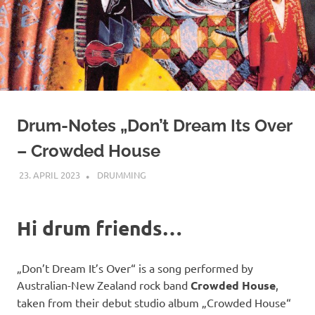
Drum-Notes „Don’t Dream Its Over
– Crowded House
23. APRIL 2023
YOGIBAER
DRUMMING
Hi drum friends…
„Don’t Dream It’s Over“ is a song performed by
Australian-New Zealand rock band
Crowded House
,
taken from their debut studio album „Crowded House“