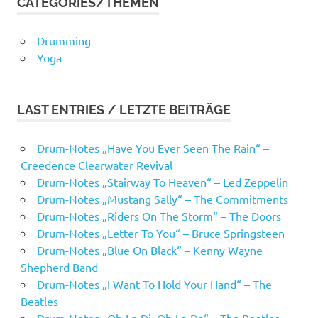
CATEGORIES/THEMEN
Drumming
Yoga
LAST ENTRIES / LETZTE BEITRÄGE
Drum-Notes „Have You Ever Seen The Rain“ –
Creedence Clearwater Revival
Drum-Notes „Stairway To Heaven“ – Led Zeppelin
Drum-Notes „Mustang Sally“ – The Commitments
Drum-Notes „Riders On The Storm“ – The Doors
Drum-Notes „Letter To You“ – Bruce Springsteen
Drum-Notes „Blue On Black“ – Kenny Wayne
Shepherd Band
Drum-Notes „I Want To Hold Your Hand“ – The
Beatles
Drum-Notes „Ob-La-Di, Ob-La-Da“ – The Beatles