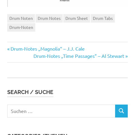
Drum Noten
Drum Notes
Drum Sheet
Drum Tabs
Drum-Noten
Vorheriger
Beitragsnavigation
Drum-Notes „Magnolia“ – J.J. Cale
Beitrag:
Nächster
Drum-Notes „Time Passages“ – Al Stewart
Beitrag:
SEARCH / SUCHE
Suchen
SUCHEN
nach: