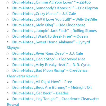
Drum-Notes „Gimme All Your Lovin‘ “ – ZZ-Top
Drum-Notes „Somebody’s Knockin‘ “ – Eric Clapton
Drum-Notes „Crazy Mama“ – J.J. Cale
Drum-Notes „Still (I Love You Still)“ – Willy DeVille
Drum-Notes „Mein Ding“ – Udo Lindenberg
Drum-Notes „Jumpin‘ Jack Flash“ – Rolling Stones
Drum-Notes „I Want To Break Free“ – Queen
Drum-Notes „Sweet Home Alabama“ – Lynyrd
Skynyrd
Drum-Notes „River Runs Deep“ – J.J. Cale
Drum-Notes „Don’t Stop“ – Fleetwood Mac
Drum-Notes „Achy Breaky Heart“ – B. R. Cyrus
Drum-Notes „Bad Moon Rising“ – Creedence
Clearwater Revival
Drum-Notes „All Right Now“ – Free
Drum-Notes „Beds Are Burning“ – Midnight Oil
Drum-Notes „Get Back“ – Beatles
Drum-Notes „Hey Tonight“ – Creedence Clearwater
Revival