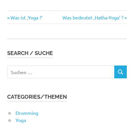
Vorheriger
Nächster
Beitragsnavigation
Was ist ‚Yoga ?‘
Was bedeutet ‚Hatha-Yoga‘ ?
Beitrag:
Beitrag:
SEARCH / SUCHE
Suchen
SUCHEN
nach:
CATEGORIES/THEMEN
Drumming
Yoga