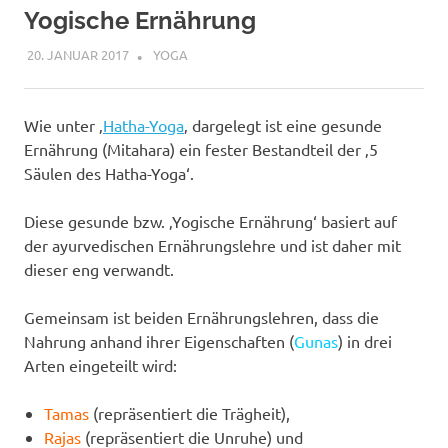
Yogische Ernährung
20. JANUAR 2017
YOGIBAER
YOGA
Wie unter ‚
Hatha-Yoga
‚ dargelegt ist eine gesunde
Ernährung (Mitahara) ein fester Bestandteil der ‚5
Säulen des Hatha-Yoga‘.
Diese gesunde bzw. ‚Yogische Ernährung‘ basiert auf
der ayurvedischen Ernährungslehre und ist daher mit
dieser eng verwandt.
Gemeinsam ist beiden Ernährungslehren, dass die
Nahrung anhand ihrer Eigenschaften (
Gunas
) in drei
Arten eingeteilt wird:
Tamas
(repräsentiert die Trägheit),
Rajas
(repräsentiert die Unruhe) und