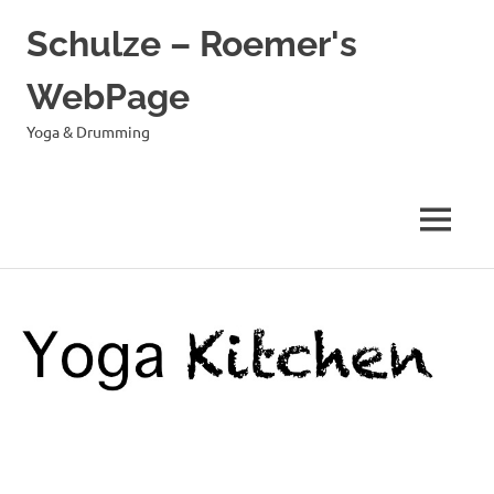
Schulze – Roemer's
WebPage
Yoga & Drumming
MENÜ
Zum
Inhalt
springen